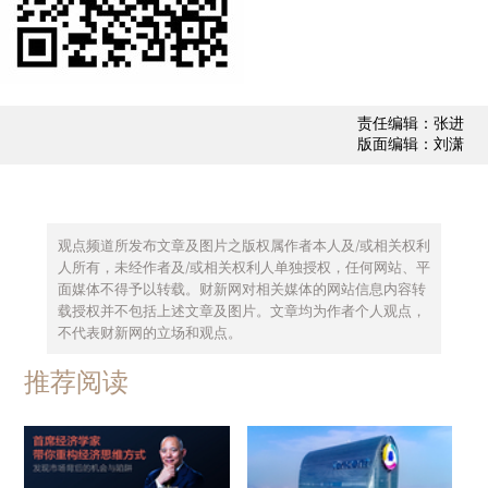
道。
武汉理工大学某青年教师留言：赶上月收入。
上海交大李教授闻言评论：比上班强啊。
责任编辑：张进
版面编辑：刘潇
北大化学系一位硕士研究生立刻表示：“跪
膜”，但他同时透露：工资与工作量成正比，上海有
机所（硕士）在多年前就有5000了，然而并不是
观点频道所发布文章及图片之版权属作者本人及/或相关权利
人过的日子。
人所有，未经作者及/或相关权利人单独授权，任何网站、平
面媒体不得予以转载。财新网对相关媒体的网站信息内容转
一位去年从中科院遗传所硕士毕业、现在某著
载授权并不包括上述文章及图片。文章均为作者个人观点，
不代表财新网的立场和观点。
名药企工作的女生：“我要去读博……［哭脸］”“工
推荐阅读
作一点都不比读研轻松”。
更有中科院上海神经科学研究所同学自曝“博士
3年级，应该4100吧”。