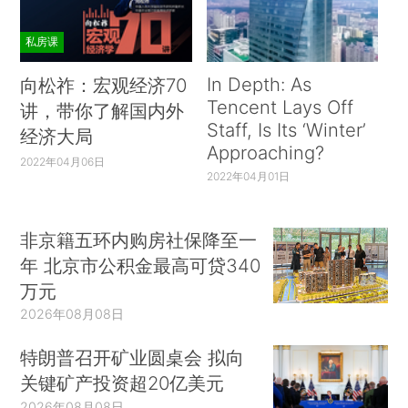
而2016国家最高科技奖得主单位中科院物理所
私房课
一位研究人员称：普遍比物理所低2000。
In Depth: As
向松祚：宏观经济70
中科院生物物理所一位研究员先后留言：“尊重
Tencent Lays Off
讲，带你了解国内外
人才”“其实国家就不应该限制经费的使用方式，这
Staff, Is Its ‘Winter’
经济大局
样很多PI就会给学生涨工资了”。
Approaching?
2022年04月06日
2022年04月01日
其实，研究生的补贴问题并非第一次引起这样
的高度关注。
非京籍五环内购房社保降至一
早在2007、2008年，王小凡、施一公、饶毅
年 北京市公积金最高可贷340
等知名华人科学家就注意到研究生们普遍明显偏低
万元
的待遇，并就此致信时任国务院总理温家宝，还征
2026年08月08日
集到了国内外57位教授的签名、支持。
特朗普召开矿业圆桌会 拟向
当时，包括清华大学、北京大学、上海交通大
关键矿产投资超20亿美元
学、复旦大学在内的全国绝大多数高校的博士生当
2026年08月08日