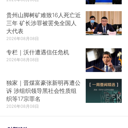
时每月从国家得到的基本收入不足300元，有些研
贵州山脚树矿难致16人死亡近
究生的月收入都不足以维持日常的基本生活费用。
三年 矿长涉罪被罢免全国人
王小凡、施一公、饶毅三人觉得“这是一个严重
大代表
问题”，在低待遇造成优秀人才流失的情况下，“虽
2026年08月08日
然国内投入了大量研究资金，仍然很难达到能在科
专栏｜沃什遭遇信任危机
学研究上赶超世界的目的。”他们向温家宝总理呼
2026年08月08日
吁：尽快提高博士生的生活待遇，保护其科研积极
性——
独家｜晋煤富豪张新明再遭公
“国内研究生们从事着重要的、不可替代的基础
诉 涉组织领导黑社会性质组
研究工作，但目前他们的待遇却明显偏低，一些地
织等17宗罪名
方的情况相当严峻，令人担忧……这样的情况造成
2026年08月08日
了多方面的消极影响。首先，不少优秀的学生无奈
选择了出国读研究生，很大程度上削弱了我国目前