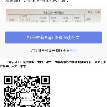
及延期），具体调整情况见下表：
打开财新App 免费阅读全文
►北京生命科学研究所“学生生活补贴调整表”
订阅用户可展开阅读全文
登录
《知识分子》是由饶毅、鲁白、谢宇三位学者创办的移动新媒体平台，致力于关
看到这一消息的浙江大学某教授惊叹：“大写
注科学、人文、思想
的一万个服”，称赞NIBS所长王晓东，“这才是true
leader！！！！”
“这工资什么水平？大概是第二名接近两倍，一
般水平的四五倍。而且听说（北生所）吃饭才一块
钱……”对不了解学术界的朋友，浙大教授继续解释