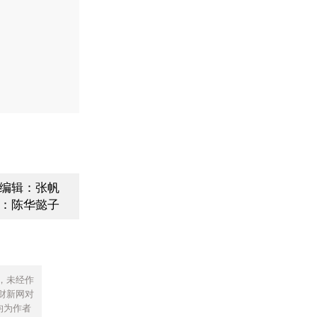
编辑：张帆
：陈华懿子
，未经作
财新网对
均为作者