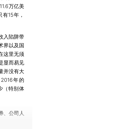
.6万亿美
有15年，
收入陷阱带
术界以及国
在这里无须
是显而易见
量并没有大
016年的
少（特别体
券、公司人