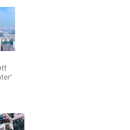
ff
nter’