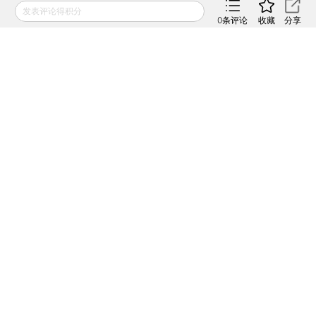
发表评论得积分
责任编辑：张帆
0
条评论
收藏
分享
版面编辑：刘潇
观点频道所发布文章及图片之版权属作者本人及/或相关权利
人所有，未经作者及/或相关权利人单独授权，任何网站、平
面媒体不得予以转载。财新网对相关媒体的网站信息内容转
载授权并不包括上述文章及图片。文章均为作者个人观点，
不代表财新网的立场和观点。
相关阅读
社科院：房地产市场分化将进
一步强化
2017年05月09日
APP打开
银监会：严禁资金违规流入房