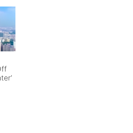
ff
nter’