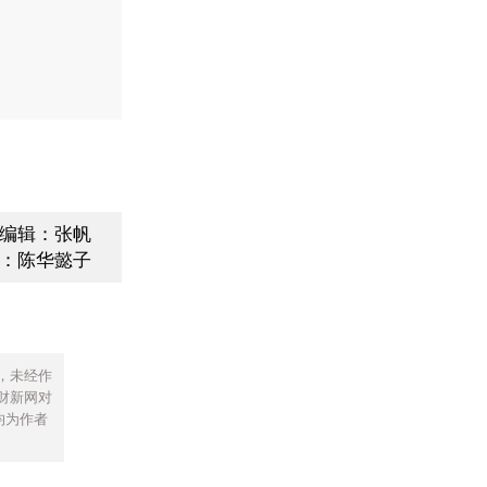
编辑：张帆
：陈华懿子
，未经作
财新网对
均为作者