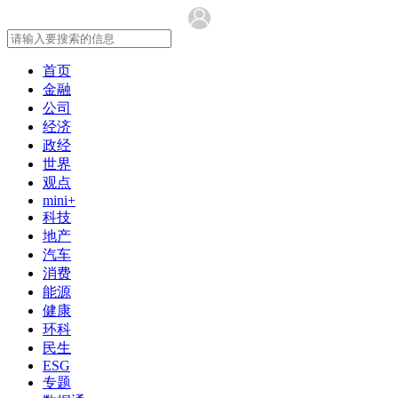
首页
金融
公司
经济
政经
世界
观点
mini+
科技
地产
汽车
消费
能源
健康
环科
民生
ESG
专题