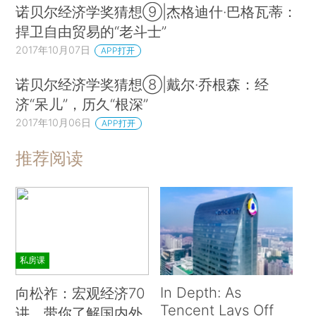
诺贝尔经济学奖猜想⑨|杰格迪什·巴格瓦蒂：
捍卫自由贸易的“老斗士”
2017年10月07日
APP打开
诺贝尔经济学奖猜想⑧|戴尔·乔根森：经
济“呆儿”，历久“根深”
2017年10月06日
APP打开
推荐阅读
私房课
In Depth: As
向松祚：宏观经济70
Tencent Lays Off
讲，带你了解国内外