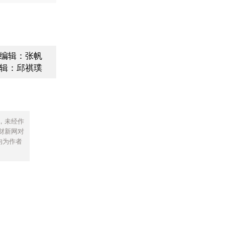
编辑：张帆
辑：邱祺璞
，未经作
财新网对
均为作者