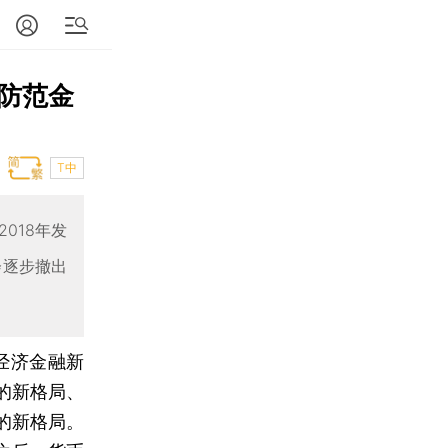
防范金
T中
018年发
会逐步撤出
经济金融新
的新格局、
的新格局。