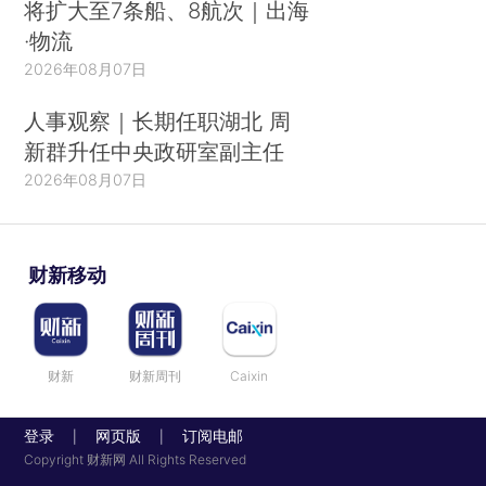
将扩大至7条船、8航次｜出海
·物流
2026年08月07日
人事观察｜长期任职湖北 周
新群升任中央政研室副主任
2026年08月07日
财新移动
财新
财新周刊
Caixin
登录
网页版
订阅电邮
|
|
Copyright 财新网 All Rights Reserved