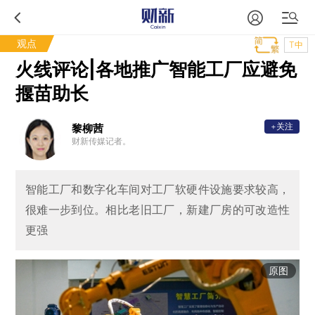
观点
T中
火线评论|各地推广智能工厂应避免
揠苗助长
+关注
黎柳茜
财新传媒记者。
智能工厂和数字化车间对工厂软硬件设施要求较高，
很难一步到位。相比老旧工厂，新建厂房的可改造性
更强
原图