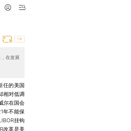
T中
轻，在发展
新任的美国
却相对低调
威尔在国会
21年不能保
IBOR挂钩
OR改革是美