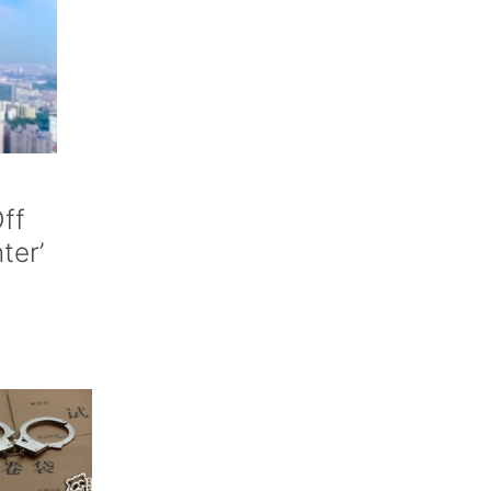
ff
nter’