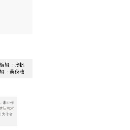
编辑：张帆
辑：吴秋晗
，未经作
财新网对
均为作者