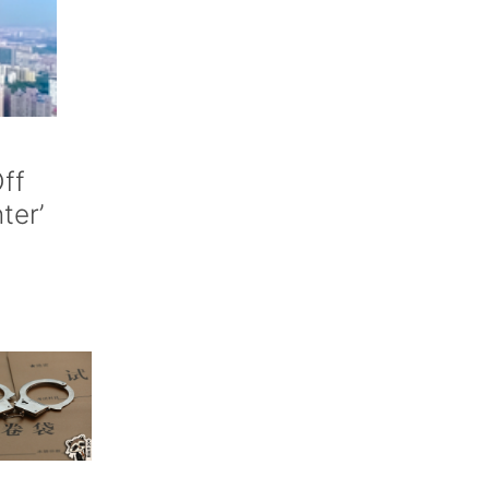
ff
nter’