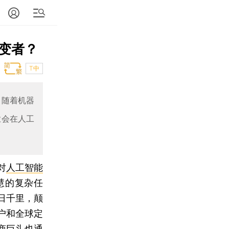
变者？
T中
。随着机器
业会在人工
对
人工智能
慧的复杂任
日千里，颠
户和全球定
商巨头也通