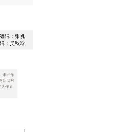
编辑：张帆
辑：吴秋晗
，未经作
财新网对
均为作者