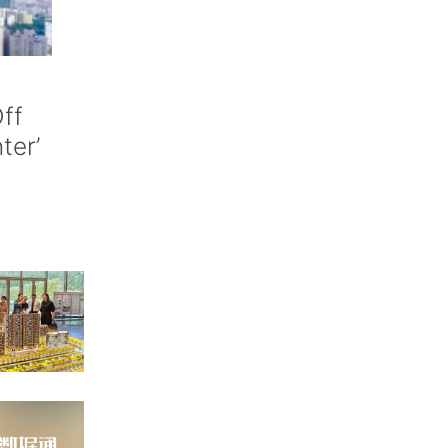
ff
nter’