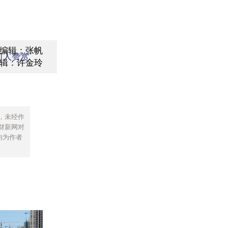
编辑：张帆
1
人赞赏
辑：许金玲
，未经作
财新网对
均为作者