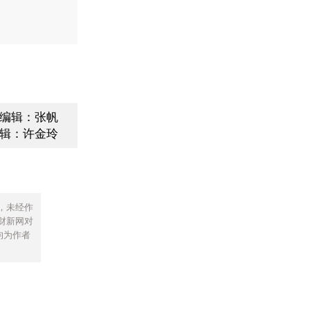
编辑：张帆
辑：许金玲
，未经作
财新网对
均为作者