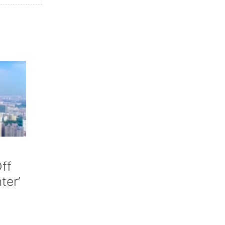
ff
nter’