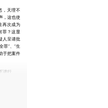
怒，天理不
声，这也使
性再次成为
何罪？这显
疑人呈请批
罪”、“生
助于把案件
下进行