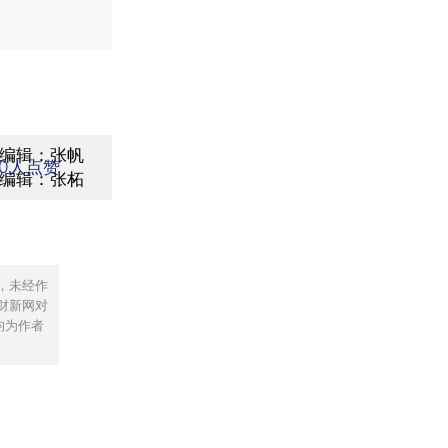
编辑：张帆
0
人点赞
编辑：张柘
，未经作
财新网对
均为作者