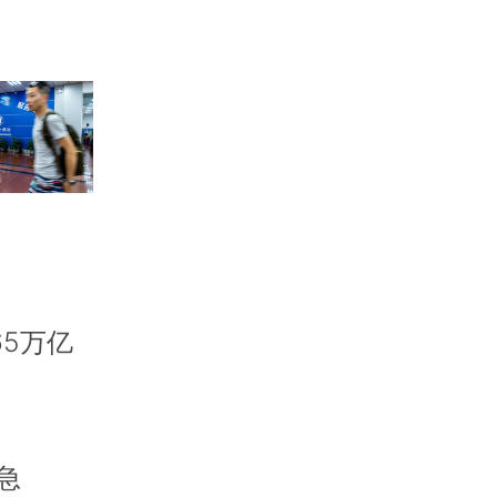
65万亿
急