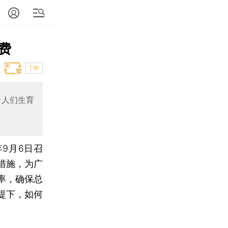
费
T中
升人们生育
8年9月6日召
措施，为广
率，确保总
提下，如何