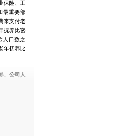
业保险、工
和最重要部
费来支付老
年抚养比密
龄人口数之
老年抚养比
券、公司人