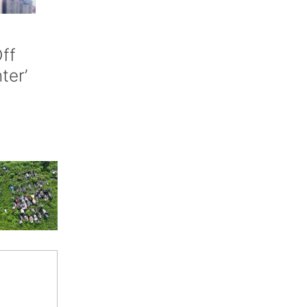
ff
nter’