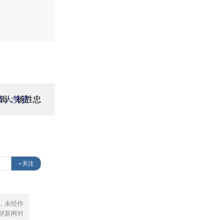
编辑：杨胜忠
2
人赞赏
+关注
，未经作
财新网对