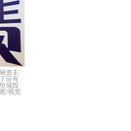
融资主
了应有
给城投
图/视觉