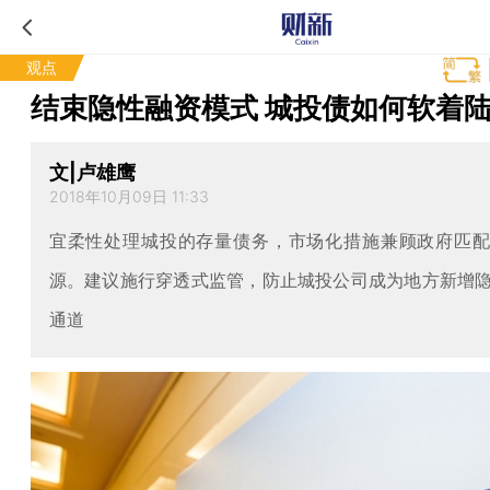
观点
结束隐性融资模式 城投债如何软着
文|卢雄鹰
2018年10月09日 11:33
宜柔性处理城投的存量债务，市场化措施兼顾政府匹
源。建议施行穿透式监管，防止城投公司成为地方新增
通道