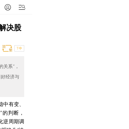
解决股
T中
的关系”，
调好经济与
稳中有变、
”的判断，
强化逆周期调