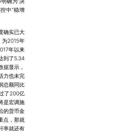
明确为“决
控中“稳增
度确实已大
为2015年
017年以来
了5.34
数据显示，
活力也未完
润总额同比
过了200亿
将是宏调施
松的货币金
重点，那就
杆率就还有