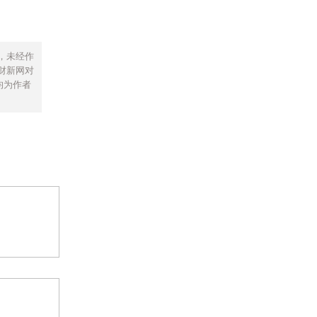
，未经作
财新网对
均为作者