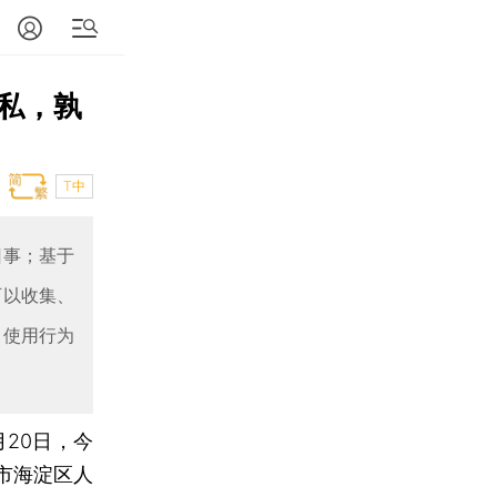
私，孰
T中
回事；基于
可以收集、
、使用行为
月20日，今
市海淀区人