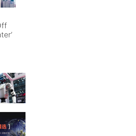
ff
nter’