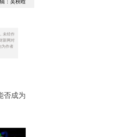
辑：吴秋晗
，未经作
财新网对
均为作者
 能否成为