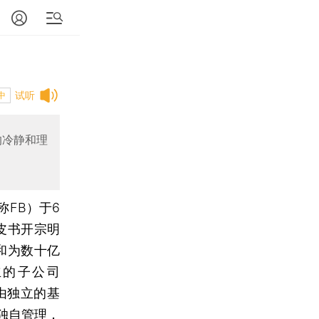
试听
中
的冷静和理
简称FB）于6
白皮书开宗明
和为数十亿
立的子公司
，由独立的基
独自管理，