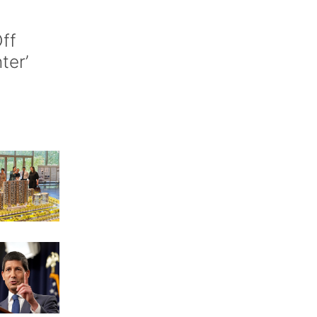
ff
nter’