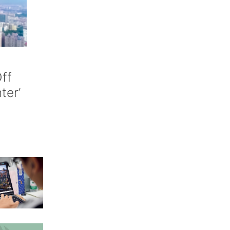
ff
nter’