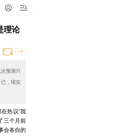
是理论
T中
此次预测只
而已，现实
在热议“我
了三个月前
事会各自的