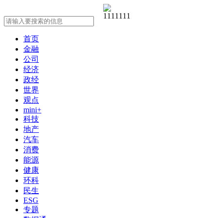
首页
金融
公司
经济
政经
世界
观点
mini+
科技
地产
汽车
消费
能源
健康
环科
民生
ESG
专题