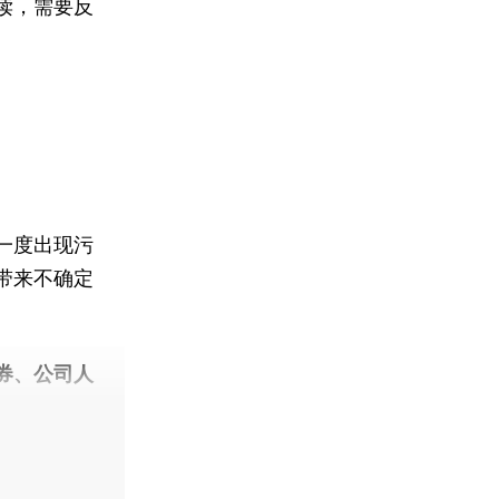
读，需要反
。
一度出现污
带来不确定
券、公司人