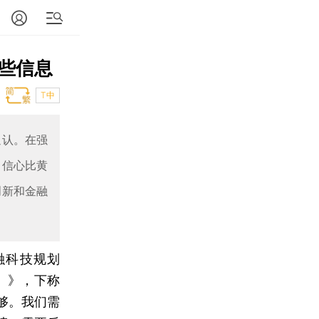
些信息
T中
追认。在强
，信心比黄
创新和金融
融科技规划
年）》，下称
够。我们需