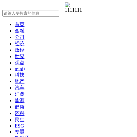
首页
金融
公司
经济
政经
世界
观点
mini+
科技
地产
汽车
消费
能源
健康
环科
民生
ESG
专题