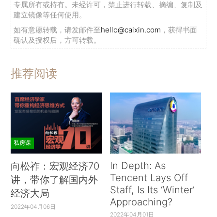
专属所有或持有。未经许可，禁止进行转载、摘编、复制及
建立镜像等任何使用。
如有意愿转载，请发邮件至
hello@caixin.com
，获得书面
确认及授权后，方可转载。
推荐阅读
私房课
In Depth: As
向松祚：宏观经济70
Tencent Lays Off
讲，带你了解国内外
Staff, Is Its ‘Winter’
经济大局
Approaching?
2022年04月06日
2022年04月01日