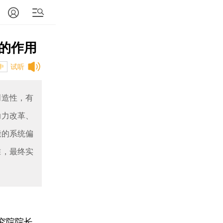
的作用
试听
中
创造性，有
助力改革、
能的系统偏
准，最终实
究院院长、