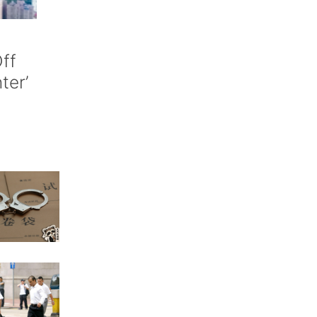
ff
nter’