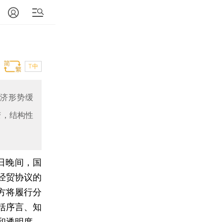
T中
经济形势缓
变，结构性
13日晚间，国
经贸协议的
方将履行分
括序言、知
和透明度、