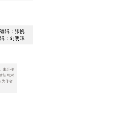
编辑：张帆
辑：刘明晖
，未经作
财新网对
均为作者