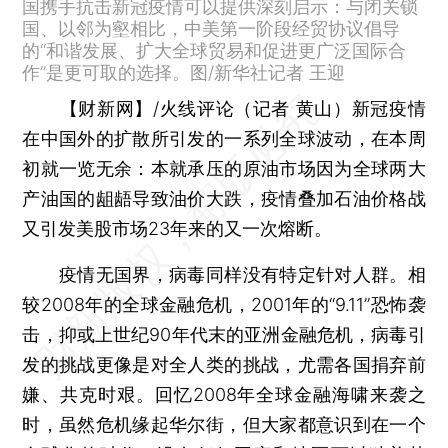
国携手抗击新冠疫情可以提供深刻启示：与闭关锁
国、以邻为壑相比，中美第一阶段经贸协议倡导
的“和谐发展、扩大全球贸易和促进更广泛国际合
作”是更可取的选择。图/新华社记者 王迎
【财新网】
/火线评论
（记者 黄山）
新冠疫情
在中国外的扩散所引发的一系列全球波动，在本周
初就一览无余：本就承压的原油市场因为全球两大
产油国的龃龉导致油价大跌，疫情叠加石油价格战
又引发美股市场23年来的又一次熔断。
疫情无国界，病毒同样没有特定针对人群。相
较2008年的全球金融危机，2001年的“9.11”恐怖袭
击，抑或上世纪90年代末的亚洲金融危机，病毒引
发的挑战更像是对全人类的挑战，尤需各国捐弃前
嫌、共克时艰。回忆2008年全球金融海啸来袭之
时，虽然危机缘起华尔街，但大家都意识到在一个