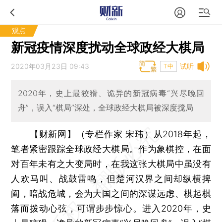
观点
新冠疫情深度扰动全球政经大棋局
2020年03月23日 09:43
试听
T中
2020年，史上最狡猾、诡异的新冠病毒“兴尽晚回
舟”，误入“棋局”深处，全球政经大棋局被深度搅局
【财新网】（专栏作家 宋玮）
从2018年起，
笔者紧密跟踪全球政经大棋局。作为象棋控，在面
对百年未有之大变局时，在我这张大棋局中虽没有
人欢马叫、战鼓雷鸣，但楚河汉界之间却纵横捭
阖，暗战危城，会为大国之间的深谋远虑、棋起棋
落而拨动心弦，可谓步步惊心。进入2020年，史