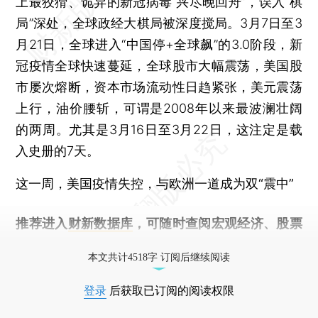
上最狡猾、诡异的新冠病毒“兴尽晚回舟”，误入“棋
局”深处，全球政经大棋局被深度搅局。3月7日至3
月21日，全球进入“中国停+全球飙”的3.0阶段，新
冠疫情全球快速蔓延，全球股市大幅震荡，美国股
市屡次熔断，资本市场流动性日趋紧张，美元震荡
上行，油价腰斩，可谓是2008年以来最波澜壮阔
的两周。尤其是3月16日至3月22日，这注定是载
入史册的7天。
这一周，美国疫情失控，与欧洲一道成为双“震中”
推荐进入
财新数据库
，可随时查阅宏观经济、股票
债券、公司人物，财经数据尽在掌握。
本文共计4518字 订阅后继续阅读
登录
后获取已订阅的阅读权限