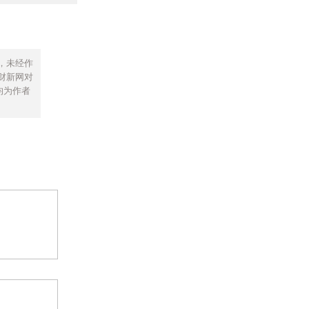
，未经作
财新网对
均为作者