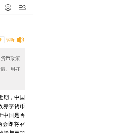
试听
中
政货币政策
珍惜、用好
近期，中国
政赤字货币
于中国是否
两会即将召
政策与更加