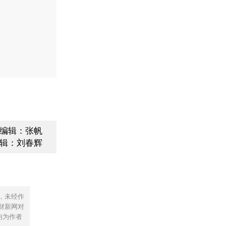
编辑：张帆
辑：刘春辉
，未经作
财新网对
均为作者