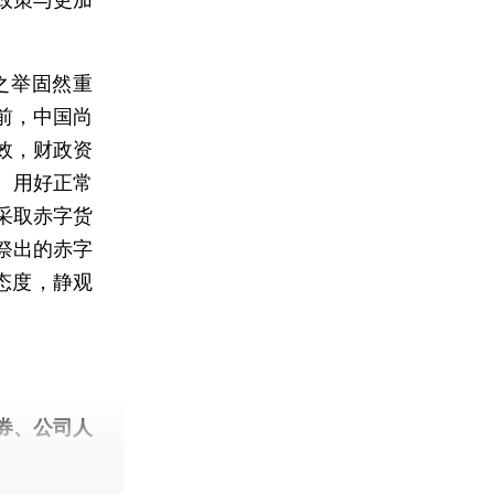
之举固然重
前，中国尚
效，财政资
、用好正常
采取赤字货
祭出的赤字
态度，静观
券、公司人