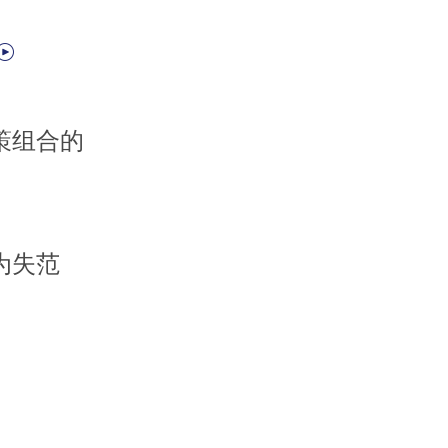
策组合的
为失范