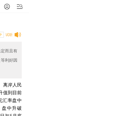
试听
中
稳定而且有
入等利好因
、离岸人民
平升值到目前
元汇率盘中
，盘中升破
今日与5月底