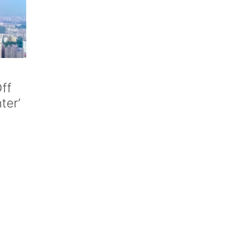
ff
nter’