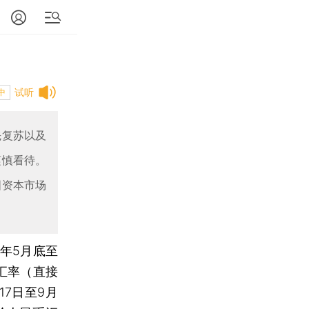
试听
中
先复苏以及
谨慎看待。
国资本市场
年5月底至
汇率（直接
月17日至9月