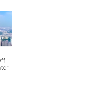
ff
nter’