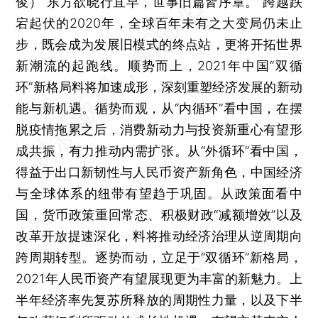
俊）
“东方欲晓行宜早，世事旧篇皆序章。”跨越跌
宕起伏的2020年，全球百年未有之大变局仍未止
步，既会成为发展旧模式的终点站，更将开拓世界
新潮流的起跑线。顺势而上，2021年中国“双循
环”新格局料将加速成形，深刻重塑经济发展的新动
能与新机遇。循势而观，从“内循环”看中国，在摆
脱疫情拖累之后，消费新动力与投资新重心有望形
成共振，有力推动内需扩张。从“外循环”看中国，
得益于出口新韧性与人民币资产新角色，中国经济
与全球体系的纽带有望趋于巩固。从政策面看中
国，货币政策重回常态、积极财政“减额增效”以及
改革开放提速深化，料将推动经济治理从逆周期向
跨周期转型。逐势而动，立足于“双循环”新格局，
2021年人民币资产有望展现更为丰富的新魅力。上
半年经济率先复苏所释放的周期性力量，以及下半