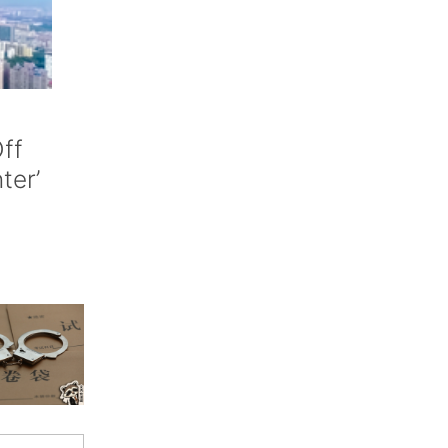
ff
nter’