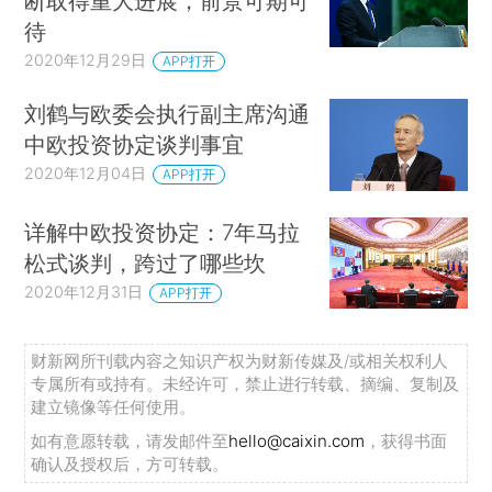
断取得重大进展，前景可期可
待
2020年12月29日
APP打开
刘鹤与欧委会执行副主席沟通
中欧投资协定谈判事宜
2020年12月04日
APP打开
详解中欧投资协定：7年马拉
松式谈判，跨过了哪些坎
2020年12月31日
APP打开
财新网所刊载内容之知识产权为财新传媒及/或相关权利人
专属所有或持有。未经许可，禁止进行转载、摘编、复制及
建立镜像等任何使用。
如有意愿转载，请发邮件至
hello@caixin.com
，获得书面
确认及授权后，方可转载。