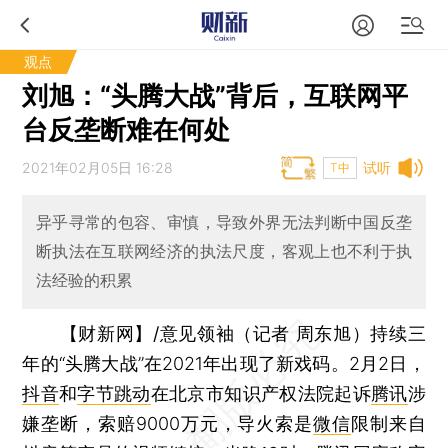
观点
刘旭：“头腾大战”背后，互联网平
台反垄断难在何处
2021年02月05日 16:28
试听
T中
异乎寻常的包容、审慎，导致外界无法判断中国反垄
断执法在互联网经济的执法尺度，客观上也不利于执
法经验的积累
【财新网】/意见领袖（记者 周东旭）
持续三
年的“头腾大战”在2021年出现了新戏码。2月2日，
抖音
和
字节跳动
在北京市知识产权法院起诉
腾讯
涉
嫌垄断，索赔9000万元，导火索是
微信
限制来自