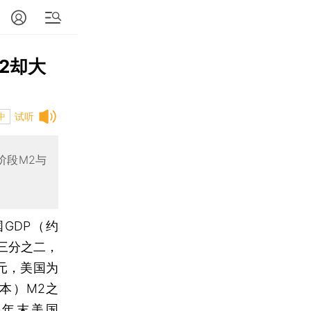
2却大
试听
中
阶段M2与
国GDP（约
的三分之二，
元，美国为
本）M2之
当年末美国