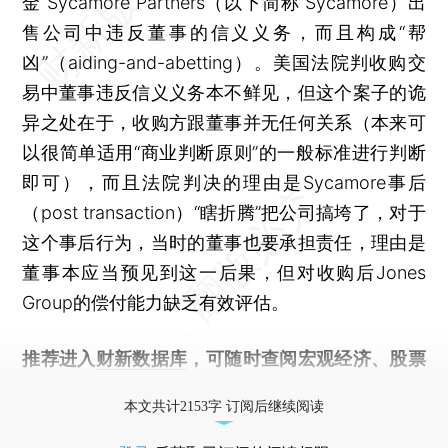
金 Sycamore Partners（以下简称 Sycamore）出
售公司中违反董事的信义义务，而且构成“帮
凶”（aiding-and-abetting）。美国法院判收购交
易中董事违反信义义务本不鲜见，但这个案子的诡
异之处在于，收购方跟董事并无任何关系（本来可
以很简单适用“商业判断原则”的一般标准进行判断
即可），而且法院判决的理由是Sycamore事后
（post transaction）“瞎折腾”把公司搞垮了，对于
这个事后行为，当时的董事也要承担责任，理由是
董事本应当预见到这一后果，但对收购后Jones
Group的偿付能力缺乏有效评估。
推荐进入
财新数据库
，可随时查阅宏观经济、股票
债券、公司人物，财经数据尽在掌握。
本文共计2153字 订阅后继续阅读