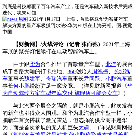
到底是科技颠覆了百年汽车产业，还是汽车融入新技术后完成
迭代，犹未可知
原图
2021年4月17日，上海，首款搭载华为智能汽车
解决方案的量产车极狐阿尔法S华为HI版在上海亮相。图/视觉
中国
【财新网】/火线评论（记者 张而弛）
2021年上海
车展的聚光灯继续打在电动智能汽车上。
由于跟
华为
合作推出了首款量产车型，
北汽
的展台
成了各路大咖的打卡胜地。
360
创始人
周鸿祎
、
长城汽
车
董事长
魏建军
、
奇瑞汽车
董事长
尹同跃
、
小鹏汽车
董
事长
何小鹏
纷纷驻足一窥究竟。（详见财新网报道《
华
为自动驾驶方案车型年底交付 旗舰店可能会卖车
》）
与北汽两个展台之隔的，就是小鹏汽车，此次发布
的新车也引得众人围观。和华为北汽合作车型一样，小
鹏新车首次搭载了激光雷达，但选择的供应商不是华
为，而是首次参展的无人机巨头
大疆
。（详见财新网报
道《
智能汽车堆硬件是战术 何小鹏称降成本才是长期