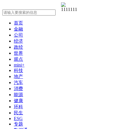
首页
金融
公司
经济
政经
世界
观点
mini+
科技
地产
汽车
消费
能源
健康
环科
民生
ESG
专题