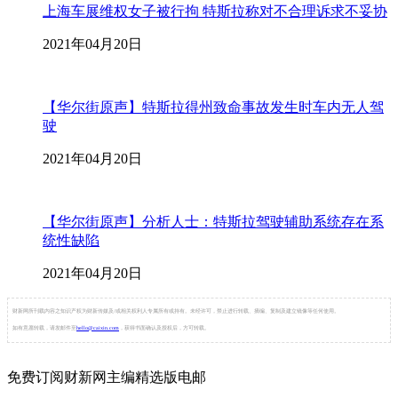
上海车展维权女子被行拘 特斯拉称对不合理诉求不妥协
2021年04月20日
【华尔街原声】特斯拉得州致命事故发生时车内无人驾
驶
2021年04月20日
【华尔街原声】分析人士：特斯拉驾驶辅助系统存在系
统性缺陷
2021年04月20日
财新网所刊载内容之知识产权为财新传媒及/或相关权利人专属所有或持有。未经许可，禁止进行转载、摘编、复制及建立镜像等任何使用。
如有意愿转载，请发邮件至
hello@caixin.com
，获得书面确认及授权后，方可转载。
免费订阅财新网主编精选版电邮