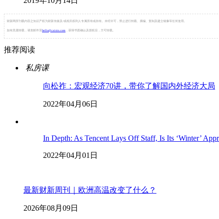
2019年10月14日
财新网所刊载内容之知识产权为财新传媒及/或相关权利人专属所有或持有。未经许可，禁止进行转载、摘编、复制及建立镜像等任何使用。
如有意愿转载，请发邮件至
hello@caixin.com
，获得书面确认及授权后，方可转载。
推荐阅读
私房课
向松祚：宏观经济70讲，带你了解国内外经济大局
2022年04月06日
In Depth: As Tencent Lays Off Staff, Is Its ‘Winter’ App
2022年04月01日
最新财新周刊｜欧洲高温改变了什么？
2026年08月09日