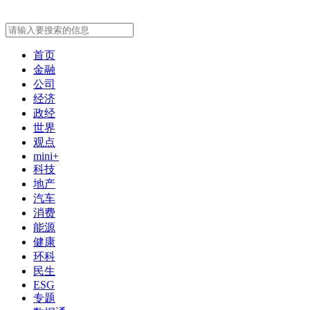
首页
金融
公司
经济
政经
世界
观点
mini+
科技
地产
汽车
消费
能源
健康
环科
民生
ESG
专题