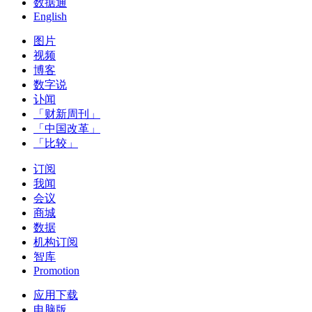
数据通
English
图片
视频
博客
数字说
讣闻
「财新周刊」
「中国改革」
「比较」
订阅
我闻
会议
商城
数据
机构订阅
智库
Promotion
应用下载
电脑版