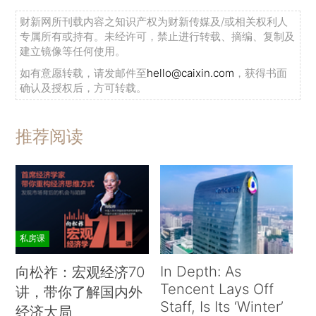
财新网所刊载内容之知识产权为财新传媒及/或相关权利人
专属所有或持有。未经许可，禁止进行转载、摘编、复制及
建立镜像等任何使用。
如有意愿转载，请发邮件至
hello@caixin.com
，获得书面
确认及授权后，方可转载。
推荐阅读
私房课
In Depth: As
向松祚：宏观经济70
Tencent Lays Off
讲，带你了解国内外
Staff, Is Its ‘Winter’
经济大局