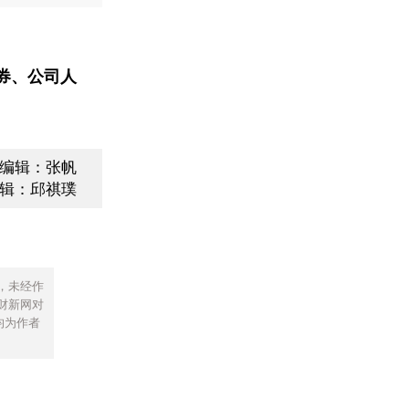
券、公司人
编辑：张帆
辑：邱祺璞
，未经作
财新网对
均为作者