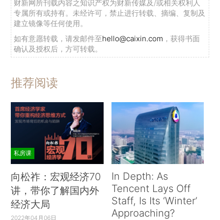
财新网所刊载内容之知识产权为财新传媒及/或相关权利人
专属所有或持有。未经许可，禁止进行转载、摘编、复制及
建立镜像等任何使用。
如有意愿转载，请发邮件至
hello@caixin.com
，获得书面
确认及授权后，方可转载。
推荐阅读
私房课
In Depth: As
向松祚：宏观经济70
Tencent Lays Off
讲，带你了解国内外
Staff, Is Its ‘Winter’
经济大局
Approaching?
2022年04月06日