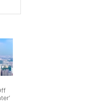
ff
nter’