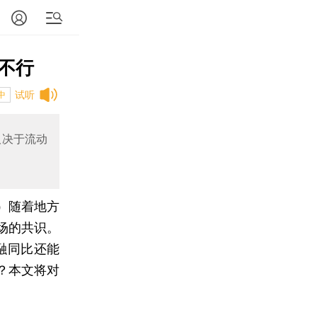
不行
试听
中
取决于流动
）
随着地方
场的共识。
融同比还能
？本文将对