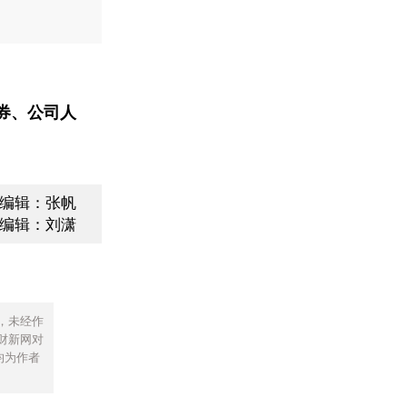
券、公司人
编辑：张帆
编辑：刘潇
，未经作
财新网对
均为作者