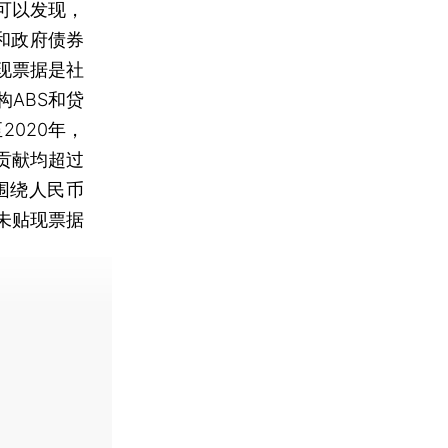
可以发现，
和政府债券
现票据是社
ABS和贷
2020年，
贡献均超过
要围绕人民币
未贴现票据