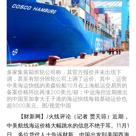
多家集装箱班轮公司称，其官方报价并未出现下
调，甚至有部分班轮公司上调了运价。其中，运营
中美海运快线的美森轮船10月在上海航运交易所的
备案价格环比再涨200美元/箱；中远海控近期推出
的中国至加拿大王子港的海运快线每箱基础运价也
超8000美元。图/视觉中国
【财新网】
/火线评论
（记者 贾天琼）
近期，
中美航线海运价格大幅跳水的信息不绝于耳。11月1
日，多位货代人士告诉财新，中国出发到美国西海