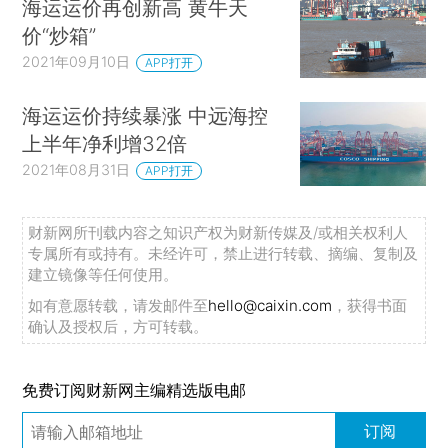
海运运价再创新高 黄牛天
价“炒箱”
2021年09月10日
APP打开
海运运价持续暴涨 中远海控
上半年净利增32倍
2021年08月31日
APP打开
财新网所刊载内容之知识产权为财新传媒及/或相关权利人
专属所有或持有。未经许可，禁止进行转载、摘编、复制及
建立镜像等任何使用。
如有意愿转载，请发邮件至
hello@caixin.com
，获得书面
确认及授权后，方可转载。
免费订阅财新网主编精选版电邮
订阅