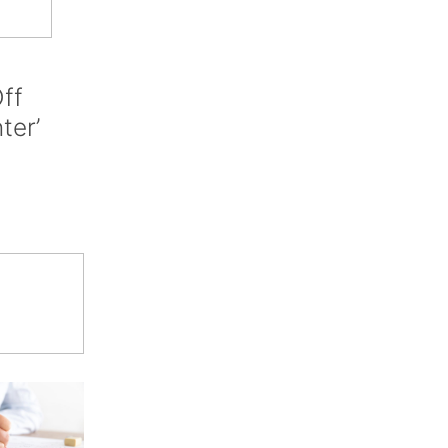
ff
nter’