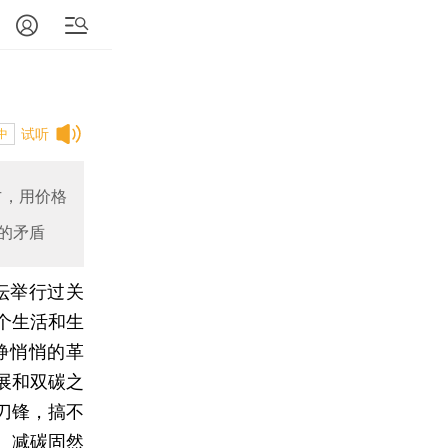
试听
中
方，用价格
的矛盾
坛举行过关
个生活和生
静悄悄的革
展和双碳之
刀锋，搞不
。减碳固然