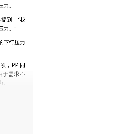
压力。
提到：“我
压力。”
的下行压力
，PPI同
由于需求不
力。