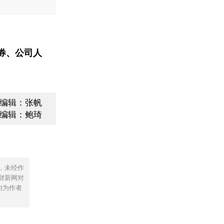
券、公司人
编辑：张帆
编辑：鲍琦
，未经作
财新网对
均为作者