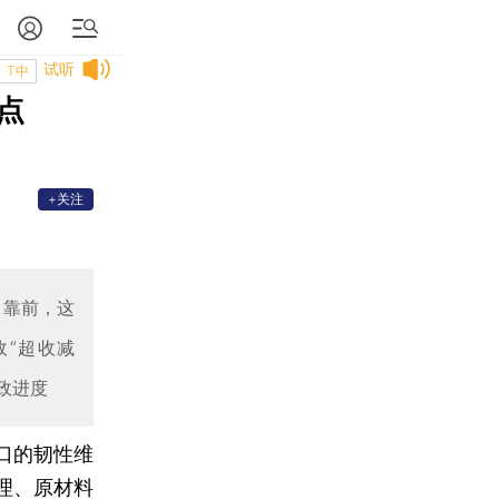
试听
T中
点
+关注
当靠前，这
政“超收减
政进度
出口的韧性维
理、原材料