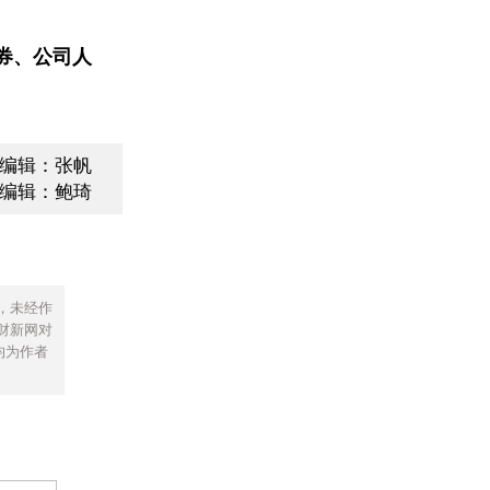
券、公司人
编辑：张帆
编辑：鲍琦
，未经作
财新网对
均为作者