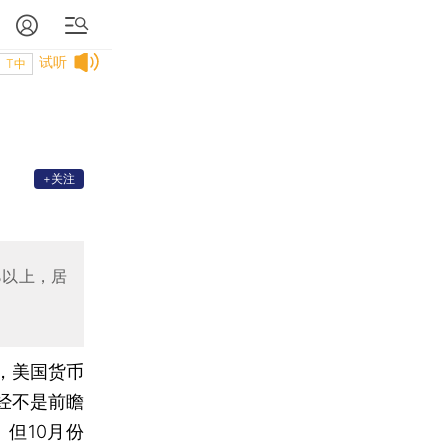
试听
T中
+关注
%以上，居
，美国货币
经不是前瞻
但10月份