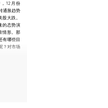
，12月份
转通胀趋势
美股大跌。
速的态势演
准情形。那
还有哪些目
呢？对市场