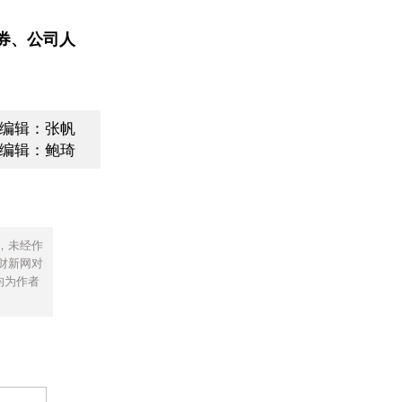
券、公司人
编辑：张帆
编辑：鲍琦
，未经作
财新网对
均为作者