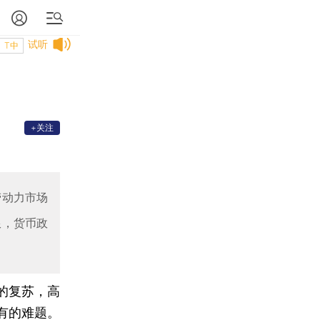
试听
T中
+关注
劳动力市场
限，货币政
的复苏，高
有的难题。